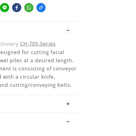
CH-705-Series
esigned for cutting facial
wel piles at a desired length.
ent is consisting of conveyor
 with a circular knife,
and cutting/conveying belts.